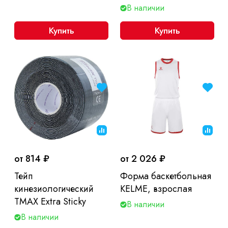
В наличии
Купить
Купить
от 814 ₽
от 2 026 ₽
Тейп
Форма баскетбольная
кинезиологический
KELME, взрослая
TMAX Extra Sticky
В наличии
В наличии