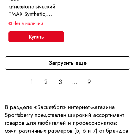
кинезиологический
TMAX Synthetic,
размер 5 см x 5 м
Нет в наличии
Купить
Загрузить еще
1
2
3
...
9
В разделе «Баскетбол» интернет-магазина
Sportsberry представлен широкий ассортимент
товаров для любителей и профессионалов:
мячи различных размеров (5, 6 и 7) от брендов