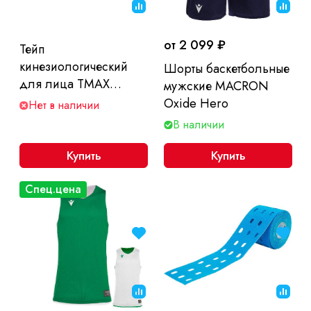
от 2 099 ₽
Тейп
кинезиологический
Шорты баскетбольные
для лица TMAX
мужские MACRON
Beauty Tape, хлопок,
Oxide Hero
Нет в наличии
размер 5см x 5м
В наличии
Купить
Купить
Спец.цена