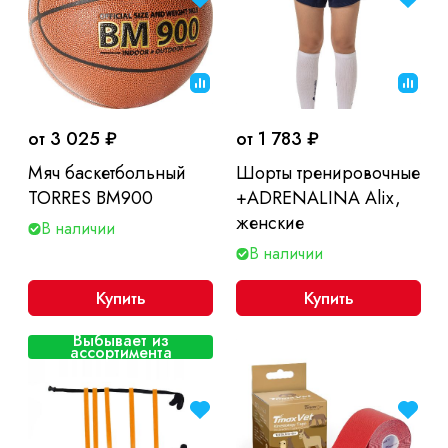
от 3 025 ₽
от 1 783 ₽
Мяч баскетбольный
Шорты тренировочные
TORRES BM900
+ADRENALINA Alix,
женские
В наличии
В наличии
Купить
Купить
Выбывает из
ассортимента