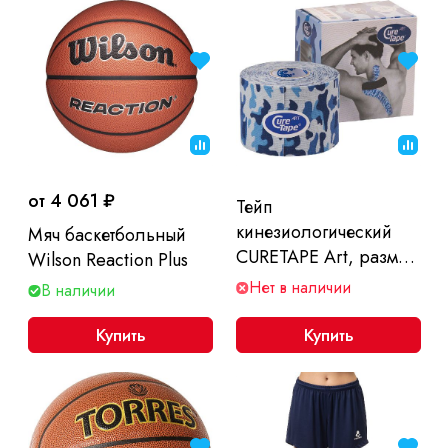
от 4 061 ₽
Тейп
кинезиологический
Мяч баскетбольный
CURETAPE Art, размер
Wilson Reaction Plus
5 см x 5 м
Нет в наличии
В наличии
Купить
Купить