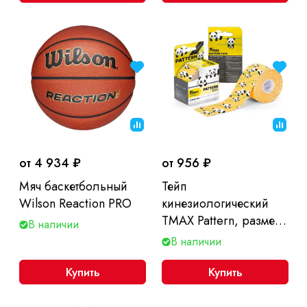
от 4 934 ₽
от 956 ₽
Мяч баскетбольный
Тейп
Wilson Reaction PRO
кинезиологический
TMAX Pattern, размер
В наличии
5 см x 5 м
В наличии
Купить
Купить