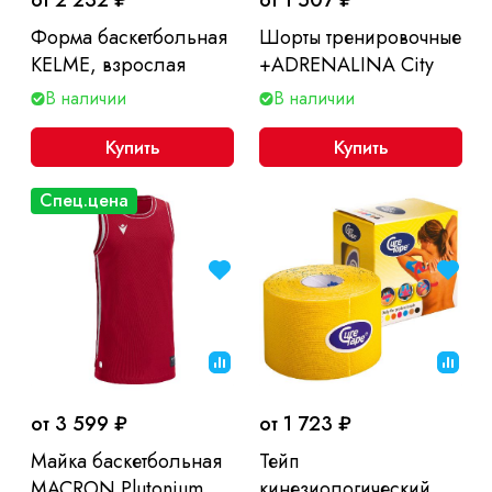
от 2 232 ₽
от 1 507 ₽
Форма баскетбольная
Шорты тренировочные
KELME, взрослая
+ADRENALINA City
В наличии
В наличии
Купить
Купить
Спец.цена
от 3 599 ₽
от 1 723 ₽
Майка баскетбольная
Тейп
MACRON Plutonium,
кинезиологический