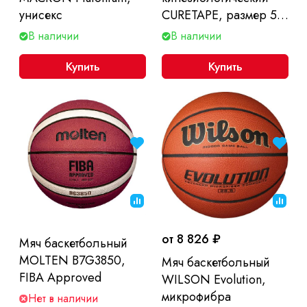
унисекс
CURETAPE, размер 5
см x 5 м
В наличии
В наличии
Купить
Купить
от 8 826 ₽
Мяч баскетбольный
MOLTEN B7G3850,
Мяч баскетбольный
FIBA Approved
WILSON Evolution,
микрофибра
Нет в наличии