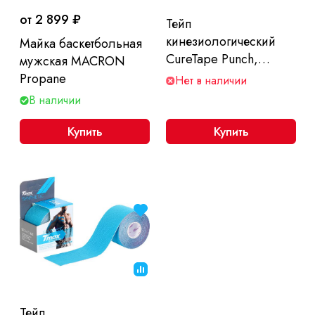
от 2 899 ₽
Тейп
кинезиологический
Майка баскетбольная
CureTape Punch,
мужская MACRON
перфорированный,
Propane
Нет в наличии
размер 5 см x 5 м
В наличии
Купить
Купить
Тейп