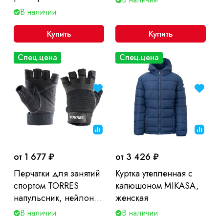
В наличии
Купить
Купить
Спец.цена
Спец.цена
от 1 677 ₽
от 3 426 ₽
Перчатки для занятий
Куртка утепленная с
спортом TORRES
капюшоном MIKASA,
напульсник, нейлон,
женская
натуральная кожа
В наличии
В наличии