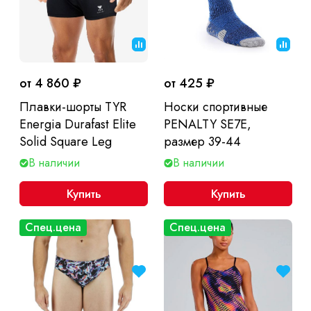
от 4 860 ₽
от 425 ₽
Плавки-шорты TYR
Носки спортивные
Energia Durafast Elite
PENALTY SE7E,
Solid Square Leg
размер 39-44
В наличии
В наличии
Купить
Купить
Спец.цена
Спец.цена