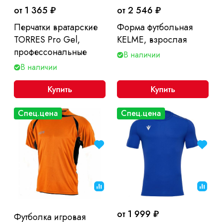
от 1 365 ₽
от 2 546 ₽
Перчатки вратарские
Форма футбольная
TORRES Pro Gel,
KELME, взрослая
профессональные
В наличии
В наличии
Купить
Купить
Спец.цена
Спец.цена
от 1 999 ₽
Футболка игровая