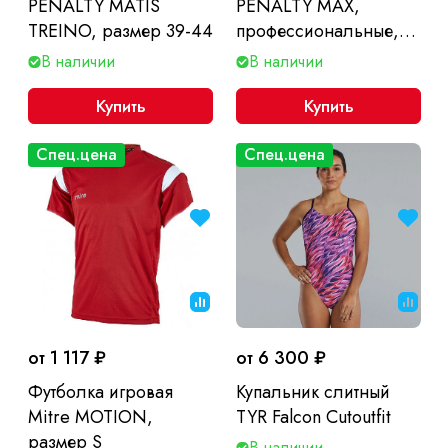
PENALTY MATIS
PENALTY MAX,
TREINO, размер 39-44
профессиональные,
размер 39-44
В наличии
В наличии
Купить
Купить
Спец.цена
Спец.цена
от 1 117 ₽
от 6 300 ₽
Футболка игровая
Купальник слитный
Mitre MOTION,
TYR Falcon Cutoutfit
размер S
В наличии