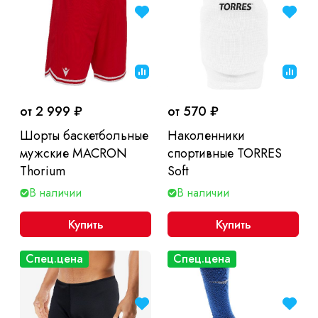
от 2 999 ₽
от 570 ₽
Шорты баскетбольные
Наколенники
мужские MACRON
спортивные TORRES
Thorium
Soft
В наличии
В наличии
Купить
Купить
Спец.цена
Спец.цена