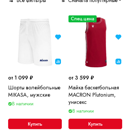
Все фильтры
Сначала популярные
Спец.цена
от 1 099 ₽
от 3 599 ₽
Шорты волейбольные
Майка баскетбольная
MIKASA, мужские
MACRON Plutonium,
унисекс
В наличии
В наличии
Купить
Купить