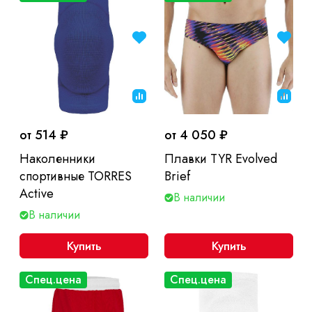
от 514 ₽
от 4 050 ₽
Наколенники
Плавки TYR Evolved
спортивные TORRES
Brief
Active
В наличии
В наличии
Купить
Купить
Спец.цена
Спец.цена