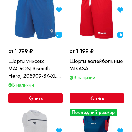
от 1 799 ₽
от 1 199 ₽
Шорты унисекс
Шорты волейбольные
MACRON Bismuth
MIKASA
Hero, 205909-BK-XL,
В наличии
размер XL, черный
В наличии
Купить
Купить
Последний размер