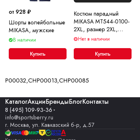
от 928 ₽
Костюм парадный
MIKASA MT544-0100-
Шорты волейбольные
2XL, размер 2XL,
MIKASA, мужские
синий
Нет в наличии
В наличии
Купить
Купить
P00032,CHP00013,CHP00085
Каталог
Акции
Бренды
Блог
Контакты
8 (495) 109-93-36
info@sportsberry.ru
г. Москва, ул. Кавказский б-р, д.57