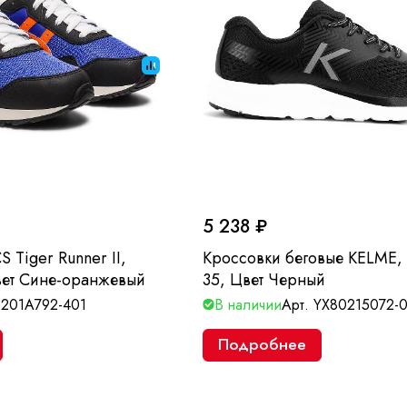
5 238 ₽
 Tiger Runner II,
Кроссовки беговые KELME,
вет Сине-оранжевый
35, Цвет Черный
1201A792-401
В наличии
Арт.
YX80215072-
Подробнее