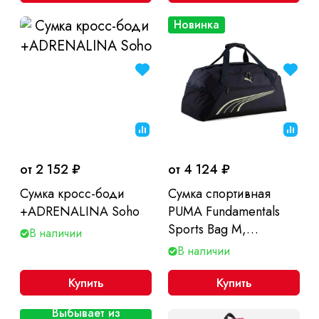
Новинка
от 2 152 ₽
от 4 124 ₽
Сумка кросс-боди
Сумка спортивная
+ADRENALINA Soho
PUMA Fundamentals
Sports Bag M,
В наличии
65х28х25см
В наличии
Купить
Купить
Выбывает из