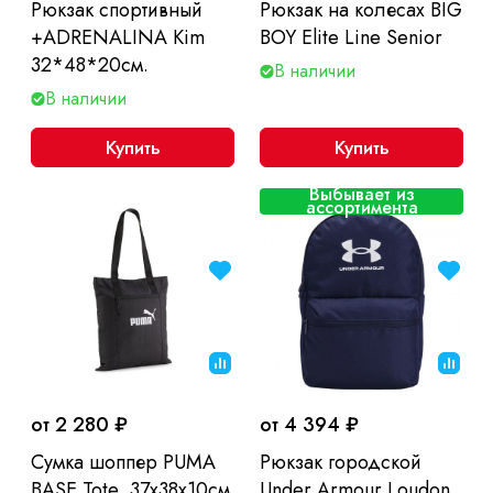
Рюкзак спортивный
Рюкзак на колесах BIG
+ADRENALINA Kim
BOY Elite Line Senior
32*48*20см.
В наличии
В наличии
Купить
Купить
Выбывает из
ассортимента
от 2 280 ₽
от 4 394 ₽
Сумка шоппер PUMA
Рюкзак городской
BASE Tote, 37х38х10см
Under Armour Loudon