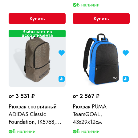
см
В наличии
Купить
Купить
Выбывает из
ассортимента
от 3 531 ₽
от 2 567 ₽
Рюкзак спортивный
Рюкзак PUMA
ADIDAS Classic
TeamGOAL,
Foundation, IK5768,
43x29x12см
46*27*15 см
В наличии
В наличии