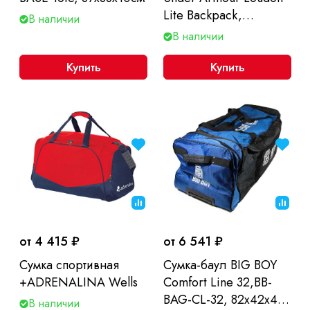
Lite Backpack,
В наличии
42*28*13 см.
В наличии
Купить
Купить
от 4 415 ₽
от 6 541 ₽
Сумка спортивная
Сумка-баул BIG BOY
+ADRENALINA Wells
Comfort Line 32,BB-
BAG-CL-32, 82х42х42
В наличии