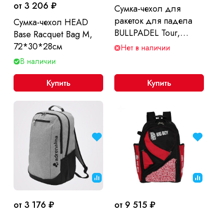
от 3 206 ₽
Сумка-чехол для
ракеток для падела
Сумка-чехол HEAD
BULLPADEL Tour,
Base Racquet Bag M,
56х29х28 см.
72*30*28см
Нет в наличии
В наличии
Купить
Купить
от 3 176 ₽
от 9 515 ₽