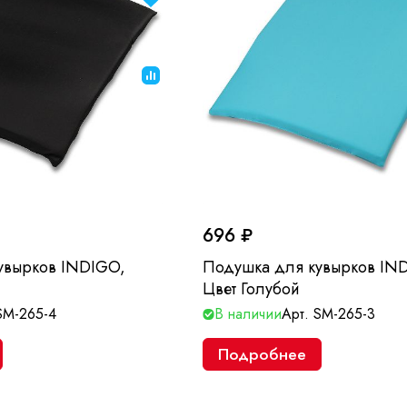
696 ₽
увырков INDIGO,
Подушка для кувырков IN
Цвет Голубой
SM-265-4
В наличии
Арт.
SM-265-3
Подробнее