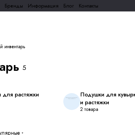
Бренды
Информация
Блог
Контакты
й инвентарь
арь
5
 для растяжки
Подушки для кувыр
и растяжки
2 товара
улярные