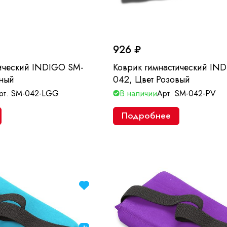
926 ₽
тический INDIGO SM-
Коврик гимнастический IN
еный
042, Цвет Розовый
рт.
SM-042-LGG
В наличии
Арт.
SM-042-PV
Подробнее