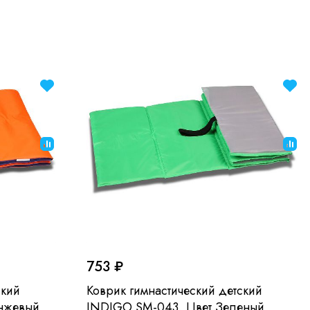
753 ₽
ский
Коврик гимнастический детский
нжевый
INDIGO SM-043, Цвет Зеленый