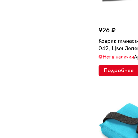
926 ₽
Коврик гимнас
042, Цвет Зел
Нет в наличии
А
Подробнее