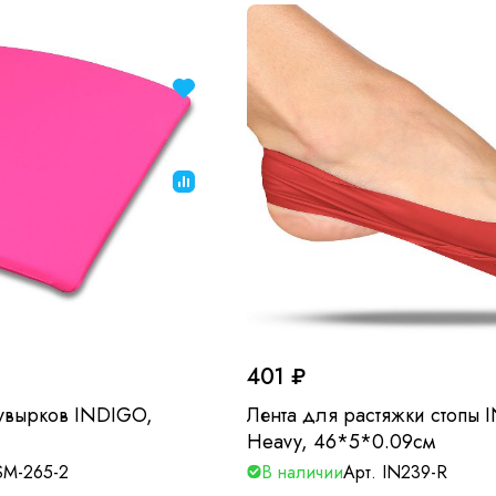
401 ₽
увырков INDIGO,
Лента для растяжки стопы
Heavy, 46*5*0.09см
SM-265-2
В наличии
Арт.
IN239-R