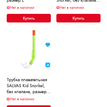
размер L
Snorkel, без клапана,
размер взрослый
Нет в наличии
Нет в наличии
Купить
Купить
Трубка плавательная
SALVAS Kid Snorkel,
без клапана, размер
детский
Нет в наличии