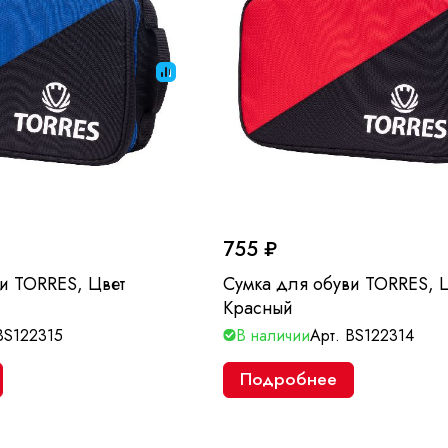
755 ₽
и TORRES, Цвет
Сумка для обуви TORRES, 
Красный
BS122315
В наличии
Арт.
BS122314
Подробнее