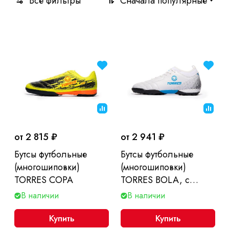
Все фильтры
Сначала популярные
от 2 815 ₽
от 2 941 ₽
Бутсы футбольные
Бутсы футбольные
(многошиповки)
(многошиповки)
TORRES COPA
TORRES BOLA, с
носком
В наличии
В наличии
Купить
Купить