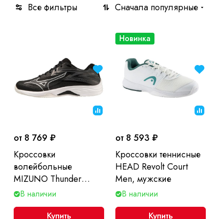
Все фильтры
Сначала популярные
Новинка
от 8 769 ₽
от 8 593 ₽
Кроссовки
Кроссовки теннисные
волейбольные
HEAD Revolt Court
MIZUNO Thunder
Men, мужские
Blade Z, мужские
В наличии
В наличии
Купить
Купить