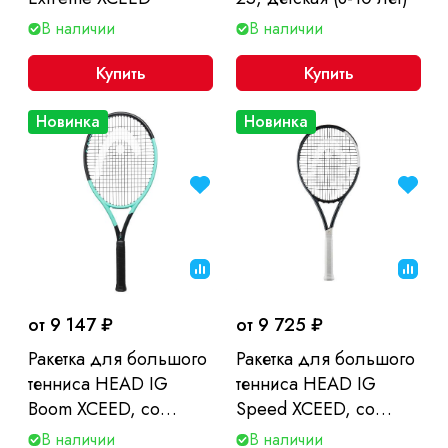
В наличии
В наличии
Купить
Купить
Новинка
Новинка
от 9 147 ₽
от 9 725 ₽
Ракетка для большого
Ракетка для большого
тенниса HEAD IG
тенниса HEAD IG
Boom XCEED, со
Speed XCEED, со
струнами, без чехла
струнами, без чехла
В наличии
В наличии