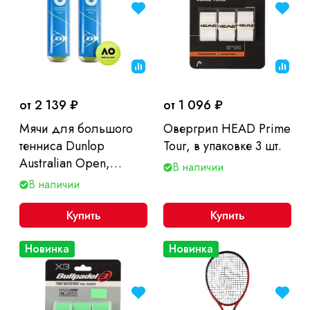
от 2 139 ₽
от 1 096 ₽
Мячи для большого
Овергрип HEAD Prime
тенниса Dunlop
Tour, в упаковке 3 шт.
Australian Open,
В наличии
упаковка из 2х банок
В наличии
по 4мяча, ITF
Купить
Купить
Новинка
Новинка