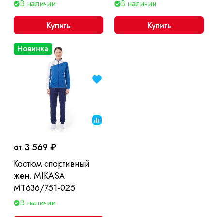
струнами, без чехла
В наличии
В наличии
Купить
Купить
Новинка
от 3 569 ₽
Костюм спортивный
жен. MIKASA
MT636/751-025
В наличии